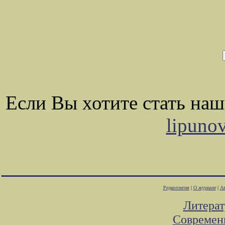
Если Вы хотите стать на
lipuno
Редколлегия
|
О журнале
|
Ав
Литера
Современ