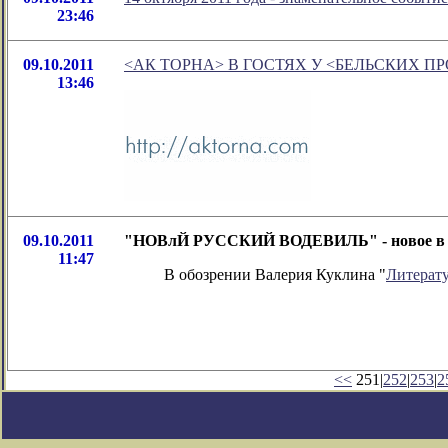
23:46
09.10.2011
<АК ТОРНА> В ГОСТЯХ У <БЕЛЬСКИХ П
13:46
09.10.2011
"НОВлЙ РУССКИЙ ВОДЕВИЛЬ" - новое в об
11:47
В обозрении Валерия Куклина "
Литерат
<<
251|
252
|
253
|
2