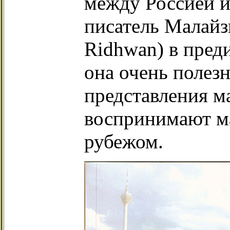
между Россией 
писатель Малайз
Ridhwan) в преди
она очень полез
представления ма
воспринимают ма
рубежом.