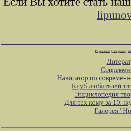
Если Вы хотите стать на
lipuno
Редколлегия
|
О журнале
|
Ав
Литера
Современ
Навигатор по современн
Клуб любителей тв
Энциклопедия тво
Для тех кому за 10: 
Галерея "Н