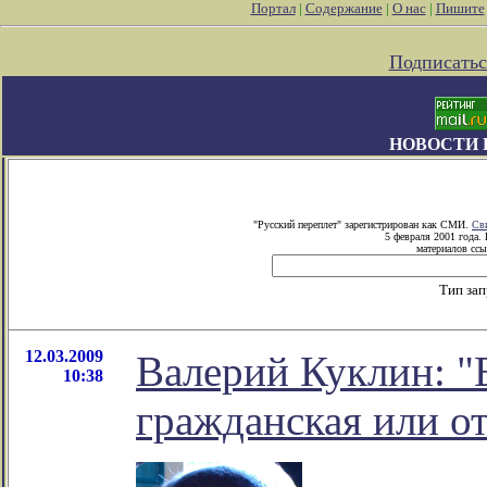
Портал
|
Содержание
|
О нас
|
Пишите
Подписатьс
НОВОСТИ 
"Русский переплет" зарегистрирован как СМИ.
Св
5 февраля 2001 года.
материалов ссы
Тип за
12.03.2009
Валерий Куклин: "
10:38
гражданская или от