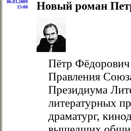
06.03.2009
Новый роман Пет
15:08
Пётр Фёдорович 
Правления Союза
Президиума Литф
литературных пр
драматург, кинод
вышедших общим