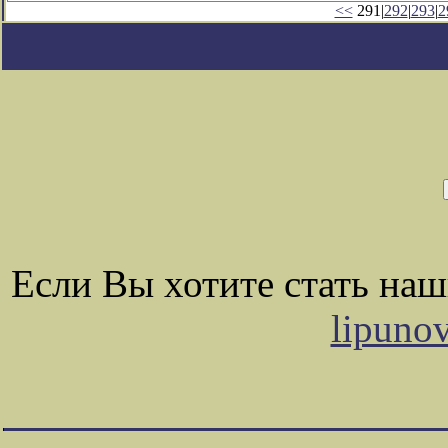
<<
291|
292
|
293
|
2
Если Вы хотите стать на
lipuno