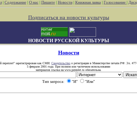
л
|
Содержание
|
О нас
|
Пишите
|
Новости
|
Книжная лавка
|
Голосование
|
Диск
Подписаться на новости культуры
НОВОСТИ РУССКОЙ КУЛЬТУРЫ
Новости
й переплет" зарегистрирован как СМИ.
Свидетельство
о регистрации в Министерстве печати РФ: Эл. #77
5 февраля 2001 года. При полном или частичном использовании
материалов ссылка на www.pereplet.ru обязательна.
Тип запроса:
"И"
"Или"