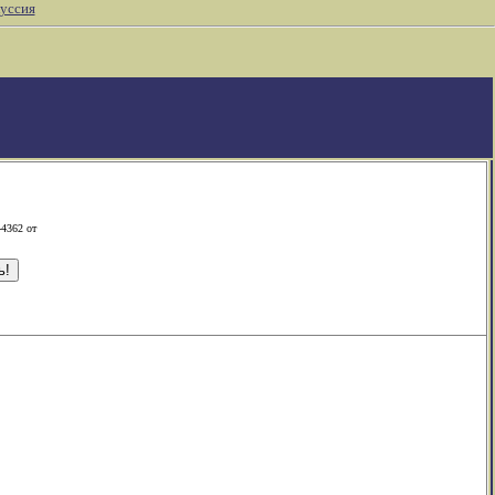
уссия
-4362 от