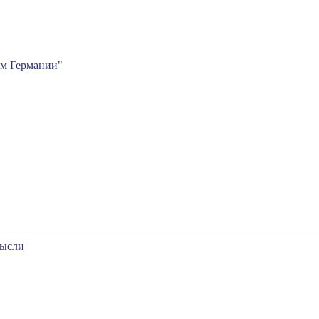
ам Германии"
мысли