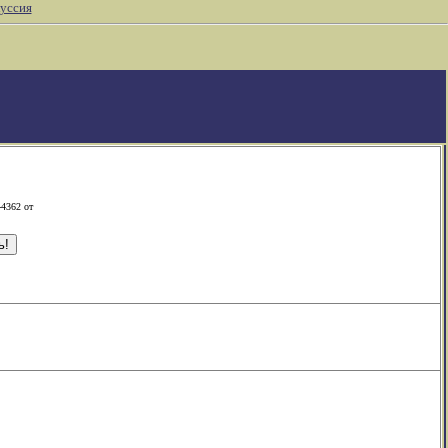
уссия
-4362 от