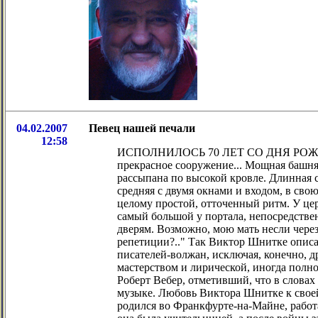
04.02.2007
Певец нашей печали
12:58
ИСПОЛНИЛОСЬ 70 ЛЕТ СО ДНЯ РОЖДЕНИ
прекрасное сооружение... Мощная башня
рассыпана по высокой кровле. Длинная с
средняя с двумя окнами и входом, в сво
целому простой, отточенный ритм. У це
самый большой у портала, непосредстве
дверям. Возможно, мою мать несли чере
репетиции?.." Так Виктор Шнитке описал
писателей-волжан, исключая, конечно, д
мастерством и лирической, иногда полно
Роберт Вебер, отметивший, что в словах
музыке. Любовь Виктора Шнитке к своей 
родился во Франкфурте-на-Майне, работа