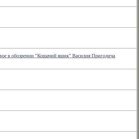
овое в обозрении "Кошачий ящик" Василия Пригодича