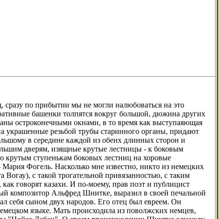
зу по прибытии мы не могли налюбоваться на это
коративные башенки толпятся вокруг большой, дюжина других
енчаны остроконечными окнами, в то время как выступаяющая
х на украшенные резьбой трубы старинного органы, придают
ольшому в середине каждой из обеих длинных сторон и
ольшим дверям, изящные крутые лестницы - к боковым
по крутым ступенькам боковых лестниц на хоровые
- Мария Фогель. Насколько мне известно, никто из немецких
а Вогау), с такой трогательной привязанностью, с таким
как говорят казахи. И по-моему, прав поэт и публицист
тный композитор Альфред Шнитке, выразил в своей печальной
ал себя сыном двух народов. Его отец был евреем. Он
немецком языке. Мать происходила из поволжских немцев,