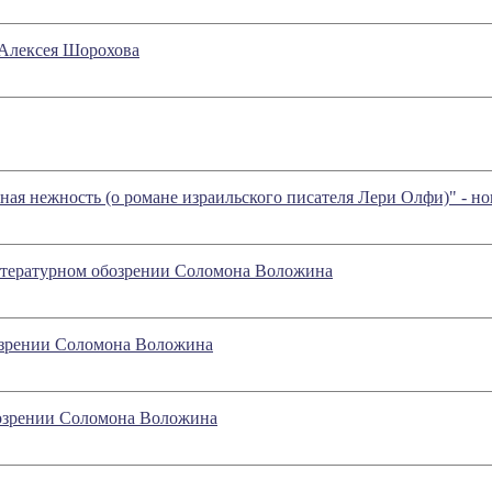
Алексея Шорохова
ая нежность (о романе израильского писателя Лери Олфи)" - н
литературном обозрении Соломона Воложина
бозрении Соломона Воложина
бозрении Соломона Воложина