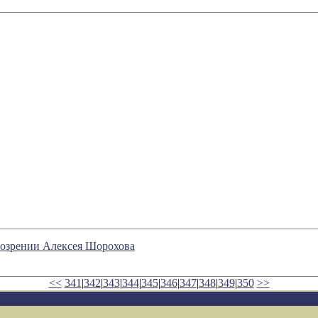
зрении Алексея Шорохова
<<
341
|
342
|
343
|
344
|
345
|
346
|
347
|
348
|
349
|
350
>>