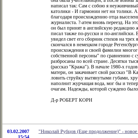
она была учительницей, а после войны 
написал так: Сам с собою я неуживчивый:
католики - И гармонии нет ни толики. 
благодаря происхождению отца выселению
журналиста. ?-атем вновь переезд. На э
он был принят в английскую редакцию жу
писал также по-русски и по-английски. Е
увидел свет его сборник стихов на трех
скончался в немецком городе Регенсбург
происхождения и своей фамилии многого
собственной персоны" по сравнению с с
разбросаны по всей стране. Десятки тыся
(рассказ "Кража"). В начале 1980-х годо
матери, он закачивает свой рассказ "В 
ловить струйку вытянутыми губами, хрус
наполнит журчащая вода, мог бы и тепе
очагам. Надежды, которой суждено было 
Д-р РОБЕРТ КОРН
03.02.2007
"Николай Рубцов (Еще продолжение)" - ново
15:54