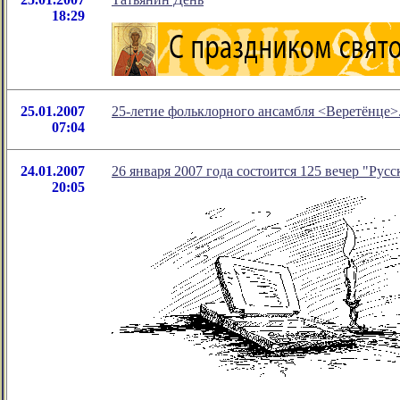
18:29
25.01.2007
25-летие фольклорного ансамбля <Веретёнце>
07:04
24.01.2007
26 января 2007 года состоится 125 вечер "Русс
20:05