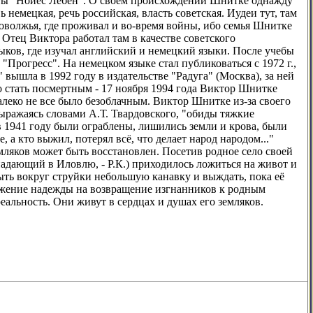
зеты "Нойес Лебен". О своем происхождении Шнитке однажду
 немецкая, речь российская, власть советская. Иудеи тут, там
оволжья, где проживал и во-время войны, ибо семья Шнитке
Отец Виктора работал там в качестве советского
зыков, где изучал английский и немецкий языки. После учебы
"Прогресс". На немецком языке стал публиковаться с 1972 г.,
 вышла в 1992 году в издательстве "Радуга" (Москва), за ней
ло стать посмертным - 17 ноября 1994 года Виктор Шнитке
алеко не все было безоблачным. Виктор Шнитке из-за своего
ыражаясь словами А.Т. Твардовского, "обиды тяжкие
в 1941 году были ограблены, лишились земли и крова, были
 а кто выжил, потерял всё, что делает народ народом..."
емляков может быть восстановлен. Посетив родное село своей
падающий в Иловлю, - Р.К.) приходилось ложиться на живот и
рыть вокруг струйки небольшую канавку и выждать, пока её
ражение надежды на возвращение изгнанников к родным
еальность. Они живут в сердцах и душах его земляков.