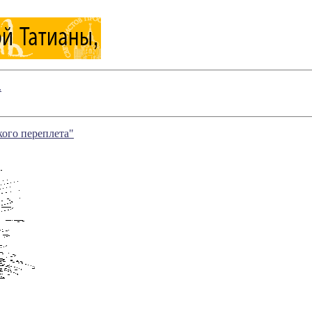
.
кого переплета"