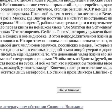
заведовала отделом писем в редакции выходившей в Москве га
 Всё сошлось во мне смесью взрывчатой - кровь еврейская, кровь
А родился он в городе Энгельсе, столице бывшей АССР немцев П
 не подлежала. После войны семья несколько лет жила в Вене. 
тот раз в Москву, где Виктор поступил в институт иностранных я
рнала "Новое время", работал также редактором в издательстве 
го первая книга на немецком языке "Die Stimmen des Schweigens"
 языках "Стихотворения. Gedichte. Poems", которому суждено бы
е, находясь в командировке. В этой непродолжительной жизни д
 лишился. Но при этом он понимал насколько незначительны, в
удьбой двух миллионов земляков, российских немцев, "которые 
ч в одночасье выселенных с родной земли людей умерли в дороге,
в писатель еще надеялся на то, что довоенный уклад жизни его з
Каменке" следующими словами: "Чтобы пить из Бринты (ручей, в
тя песком на зубах. И всё же тот, кто набрался бы терпения вы
рь, пожалуй, утолить жажду". Конечно, налицо поэтическое вы
остаться лишь метафорой. Но стихи и проза Виктора Шнитке - р
е в литературном обозрении Соломона Воложина