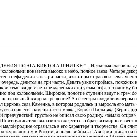
Я ПОЭТА ВИКТОРА ШНИТКЕ "... Несколько часов назад, сра
 колокольни вонзается высоко в небо, полное звезд. Четыре де
тена нефа делится на три части, из которых правая и левая ув
ю очередь, делится на три части. Девять узких проёмов, похожи
ркви семь входов: четыре маленьких по углам нефа, по одному б
нно под колокольней. Широкие, пологие ступени ведут к трём б
з центральный вход на крещение? А её сестры входили вечером 
 церковь села Каменка, в котором родилась и выросла его мать 
ругого нашего знаменитого земляка, Бориса Пильняка (Бернгардт
й предчувствий грустью не описал свою родину, <землю отцов>, 
 Шнитке-писатель выразил то же, что его брат, всемирно извес
малой родине отразилась в его характере и творчестве. Он счит
л журналистом в России, а после войны - в Австрии, писал на 