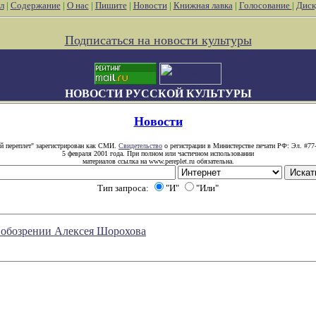
л
|
Содержание
|
О нас
|
Пишите
|
Новости
|
Книжная лавка
|
Голосование
|
Диск
Подписаться на новости культуры
НОВОСТИ РУССКОЙ КУЛЬТУРЫ
Новости
й переплет" зарегистрирован как СМИ.
Свидетельство
о регистрации в Министерстве печати РФ: Эл. #77
5 февраля 2001 года. При полном или частичном использовании
материалов ссылка на www.pereplet.ru обязательна.
Тип запроса:
"И"
"Или"
в обозрении Алексея Шорохова