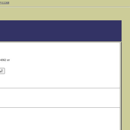
уссия
-4362 от