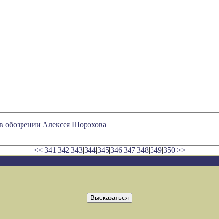
 обозрении Алексея Шорохова
<<
341
|
342
|
343
|
344
|
345
|
346
|
347
|
348
|
349
|
350
>>