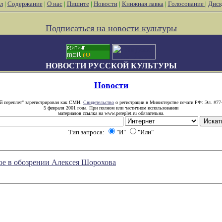
л
|
Содержание
|
О нас
|
Пишите
|
Новости
|
Книжная лавка
|
Голосование
|
Диск
Подписаться на новости культуры
НОВОСТИ РУССКОЙ КУЛЬТУРЫ
Новости
й переплет" зарегистрирован как СМИ.
Свидетельство
о регистрации в Министерстве печати РФ: Эл. #77
5 февраля 2001 года. При полном или частичном использовании
материалов ссылка на www.pereplet.ru обязательна.
Тип запроса:
"И"
"Или"
ое в обозрении Алексея Шорохова