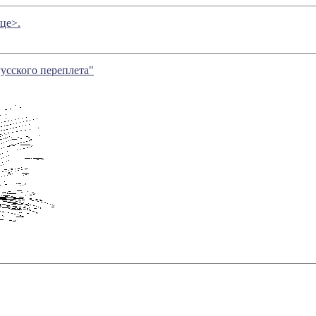
це>.
Русского переплета"