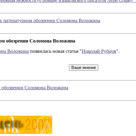
нижная нежность (о романе израильского писателя Лери Олфи)"
 в литературном обозрении Соломона Воложина
ном обозрении Соломона Воложина
она Воложина
появилась новая статья "
Николай Рубцов
".
ом обозрении Соломона Воложина