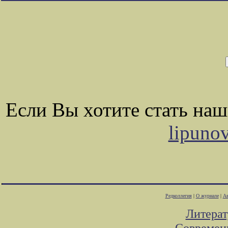
Если Вы хотите стать на
lipuno
Редколлегия
|
О журнале
|
Ав
Литера
Современ