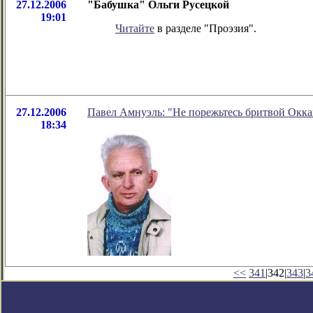
27.12.2006
"Бабушка" Ольги Русецкой
19:01
Читайте
в разделе "Проэзия".
27.12.2006
Павел Амнуэль: "Не порежьтесь бритвой Окка
18:34
<<
341
|342|
343
|
3