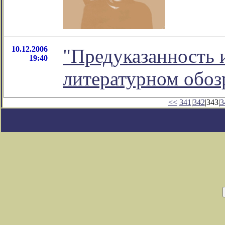
10.12.2006
"Предуказанность и
19:40
литературном обо
<<
341
|
342
|343|
3