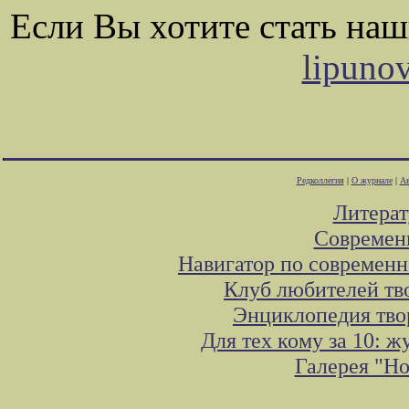
Если Вы хотите стать на
lipuno
Редколлегия
|
О журнале
|
Ав
Литера
Современ
Навигатор по современн
Клуб любителей тв
Энциклопедия тво
Для тех кому за 10: 
Галерея "Н