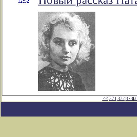
12:52
<<
371
|
372
|
373
|
3