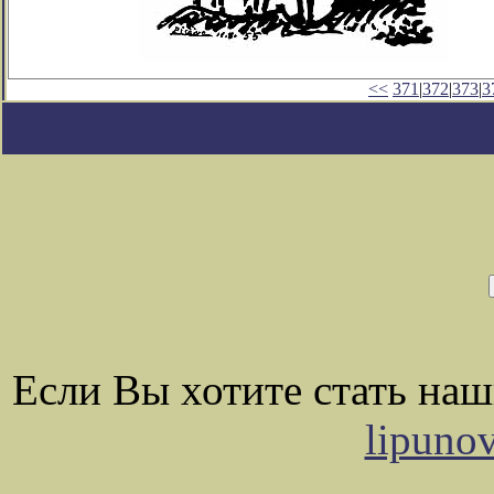
<<
371
|
372
|
373
|
3
Если Вы хотите стать на
lipuno