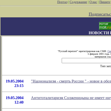
Портал
|
Содержание
|
О нас
|
Пишите
Подписатьс
НОВОСТИ 
"Русский переплет" зарегистрирован как СМИ.
Сви
5 февраля 2001 года.
материалов ссыл
Тип зап
19.05.2004
"Национализм - смерть России
" - новое в об
23:15
19.05.2004
Антитоталитаризм Солженицына не имеет нич
12:40