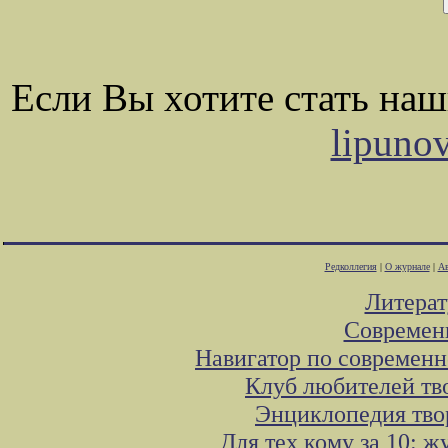
Если Вы хотите стать на
lipuno
Редколлегия
|
О журнале
|
Ав
Литера
Современ
Навигатор по современн
Клуб любителей тв
Энциклопедия тво
Для тех кому за 10: 