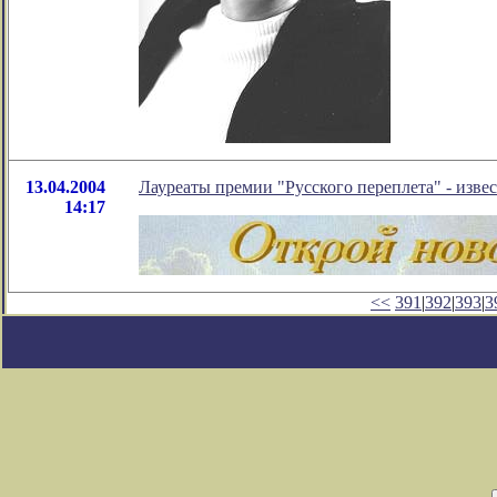
13.04.2004
Лауреаты премии "Русского переплета" - изве
14:17
<<
391
|
392
|
393
|
3