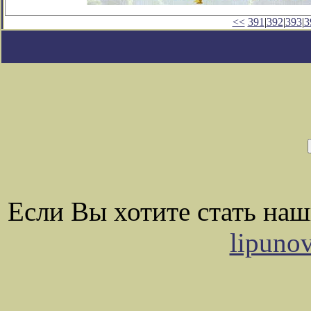
<<
391
|
392
|
393
|
3
Если Вы хотите стать на
lipuno