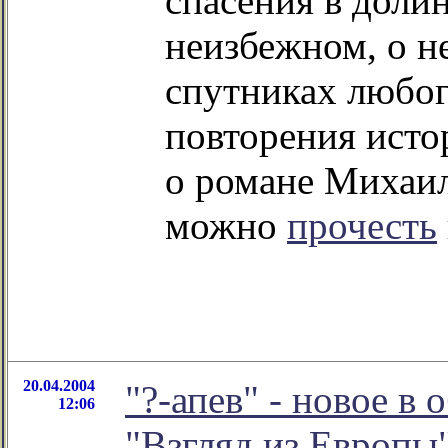
спасения в долин
неизбежном, о н
спутниках любог
повторения исто
о романе Михаил
можно
прочесть
20.04.2004
"?-апев" - новое в
12:06
"Взгляд из Европы