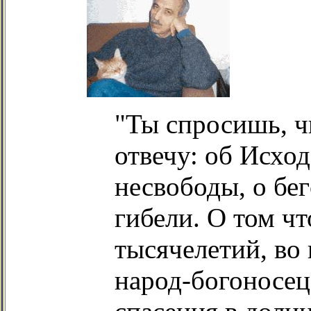
"Ты спросишь, чи
отвечу: об Исход
несвободы, о бе
гибели. О том ч
тысячелетий, во 
народ-богоносец