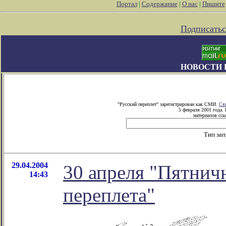
Портал
|
Содержание
|
О нас
|
Пишите
Подписатьс
НОВОСТИ 
"Русский переплет" зарегистрирован как СМИ.
Св
5 февраля 2001 года.
материалов ссы
Тип за
29.04.2004
30 апреля "Пятнич
14:43
переплета"