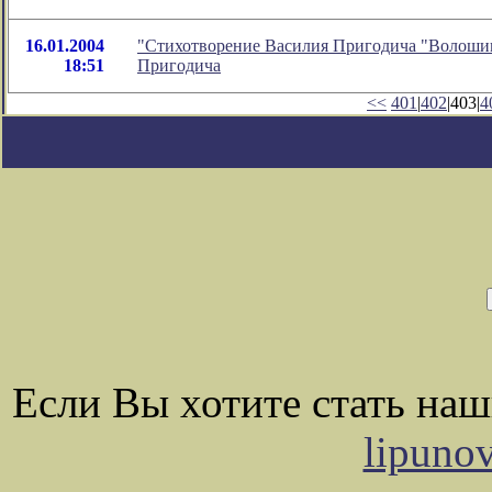
16.01.2004
"Стихотворение Василия Пригодича "Волошину
18:51
Пригодича
<<
401
|
402
|403|
4
Если Вы хотите стать на
lipuno