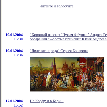
Читайте и голосуйте
!
19.01.2004
"Хороший рассказ "Чужая бабушка" Андрея Гел
15:30
обозрении "?-олотые прииски" Юлия Андреев
19.01.2004
"Явление народа" Сергея Бочарова
13:36
17.01.2004
На Корфу и в Бари...
15:52