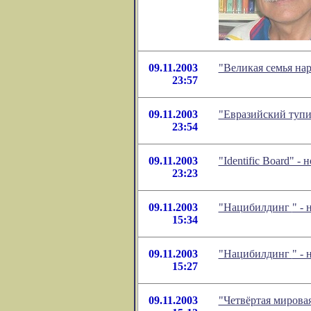
09.11.2003
"Великая семья на
23:57
09.11.2003
"Евразийский туп
23:54
09.11.2003
"Identific Board" 
23:23
09.11.2003
"Нацибилдинг
" -
15:34
09.11.2003
"Нацибилдинг
" -
15:27
09.11.2003
"Четвёртая мирова