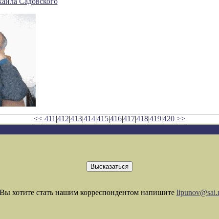
аила Садовского
<<
411
|
412
|
413
|
414
|
415
|
416
|
417
|
418
|
419
|
420
>>
Вы хотите стать нашим корреспондентом напишите
lipunov@sai.