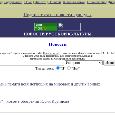
л
|
Содержание
|
О нас
|
Пишите
|
Новости
|
Книжная лавка
|
Голосование
|
Диск
Подписаться на новости культуры
НОВОСТИ РУССКОЙ КУЛЬТУРЫ
Новости
й переплет" зарегистрирован как СМИ.
Свидетельство
о регистрации в Министерстве печати РФ: Эл. #77
5 февраля 2001 года. При полном или частичном использовании
материалов ссылка на www.pereplet.ru обязательна.
Тип запроса:
"И"
"Или"
ень памяти всех погибших на мировых и других войнах
я" - новое в обозрении Юрия Крупнова