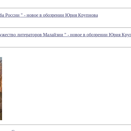
ьба России
" - новое в обозрении Юрия Крупнова
ужество литераторов Малайзии " - новое в обозрении Юрия Кру