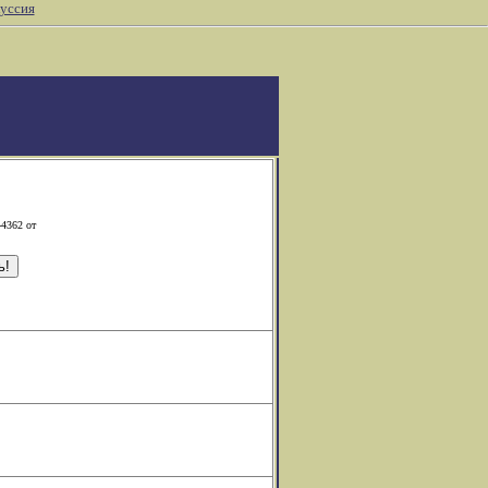
уссия
-4362 от