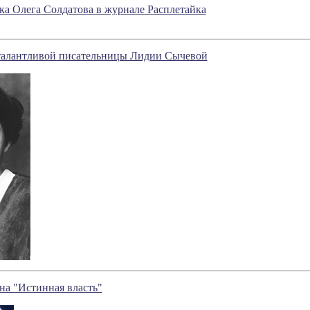
зка Олега Солдатова в журнале Расплетайка
 талантливой писательницы Лидии Сычевой
а "Истинная власть"