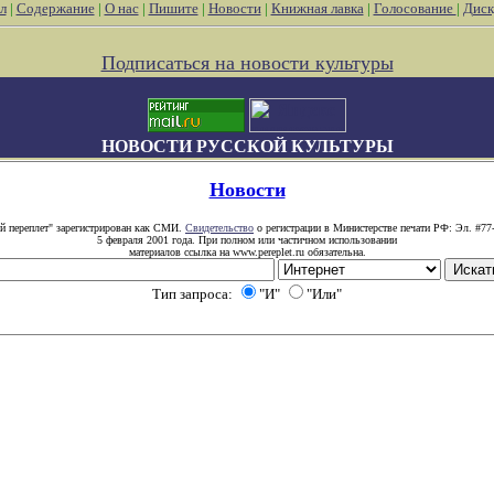
л
|
Содержание
|
О нас
|
Пишите
|
Новости
|
Книжная лавка
|
Голосование
|
Диск
Подписаться на новости культуры
НОВОСТИ РУССКОЙ КУЛЬТУРЫ
Новости
й переплет" зарегистрирован как СМИ.
Свидетельство
о регистрации в Министерстве печати РФ: Эл. #77
5 февраля 2001 года. При полном или частичном использовании
материалов ссылка на www.pereplet.ru обязательна.
Тип запроса:
"И"
"Или"