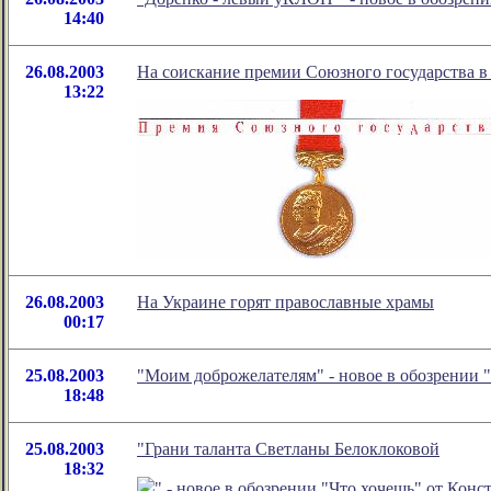
14:40
26.08.2003
На соискание премии Союзного государства в 
13:22
26.08.2003
На Украине горят православные храмы
00:17
25.08.2003
"Моим доброжелателям" - новое в обозрении
18:48
25.08.2003
"Грани таланта Светланы Белоклоковой
18:32
" - новое в обозрении "Что хочешь" от Кон