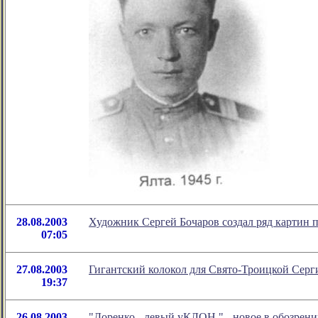
28.08.2003
Художник Сергей Бочаров создал ряд картин 
07:05
27.08.2003
Гигантский колокол для Свято-Троицкой Серг
19:37
26.08.2003
"Доренко - левый уКЛОН
" - новое в обозре