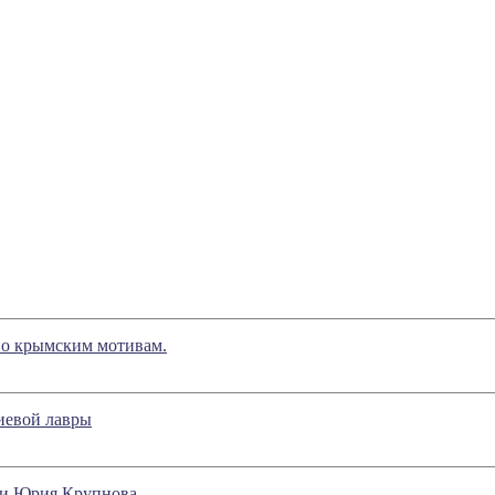
по крымским мотивам.
иевой лавры
нии Юрия Крупнова