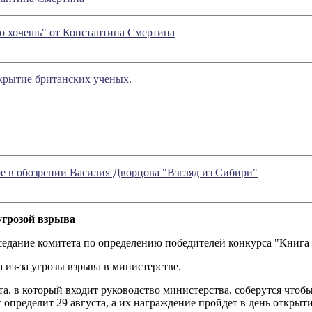
то хочешь" от Константина Смертина
крытие британских ученых.
обозрении Василия Дворцова "Взгляд из Сибири"
угрозой взрыва
седание комитета по определению победителей конкурса "Книга
 из-за угрозы взрыва в министерстве.
а, в который входит руководство министерства, соберутся чтоб
т определит 29 августа, а их награждение пройдет в день откр