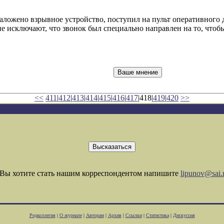
заложено взрывное устройство, поступил на пульт оперативного
не исключают, что звонок был специально направлен на то, чтобы
<<
411
|
412
|
413
|
414
|
415
|
416
|
417
|418|
419
|
420
>>
Вы хотите стать нашим корреспондентом напишите
lipunov@sai.
Редколлегия
|
О журнале
|
Авторам
|
Архив
|
Ссылки
|
Статистика
|
Дискуссия