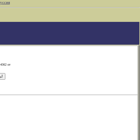
уссия
-4362 от