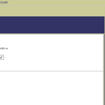
уссия
-4362 от