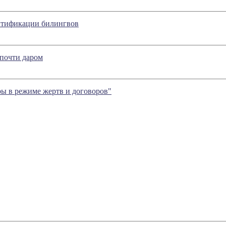
нтификации билингвов
 почти даром
ры в режиме жертв и договоров"