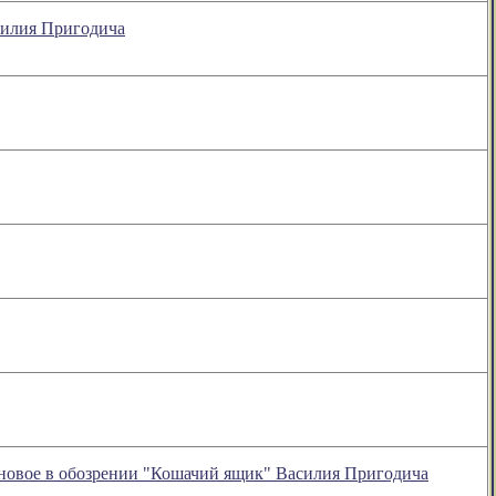
силия Пригодича
- новое в обозрении "Кошачий ящик" Василия Пригодича