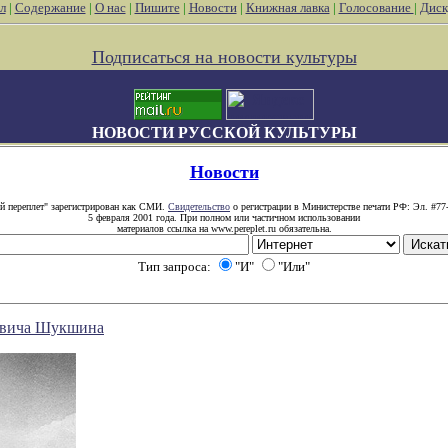
л
|
Содержание
|
О нас
|
Пишите
|
Новости
|
Книжная лавка
|
Голосование
|
Диск
Подписаться на новости культуры
НОВОСТИ РУССКОЙ КУЛЬТУРЫ
Новости
й переплет" зарегистрирован как СМИ.
Свидетельство
о регистрации в Министерстве печати РФ: Эл. #77
5 февраля 2001 года. При полном или частичном использовании
материалов ссылка на www.pereplet.ru обязательна.
Тип запроса:
"И"
"Или"
овича Шукшина