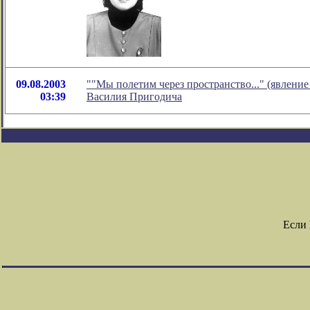
09.08.2003
""Мы полетим через пространство..." (явлени
03:39
Василия Пригодича
Если 