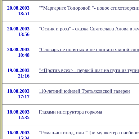
20.08.2003
""Маргарите Топоровой "- новое стихотворен
18:51
20.08.2003
"Ослик и роза" - сказка Святослава Алова в ж
13:56
20.08.2003
"Словарь не понятых и не принятых мной сло
10:48
19.08.2003
"<Против всех> - первый шаг на пути из тупи
21:16
18.08.2003
110-летний юбилей Третьяковской галереи
17:17
18.08.2003
Глазами инструктора горкома
12:35
16.08.2003
"Роман-антипод, или "Три мушкетера наоборо
15:34