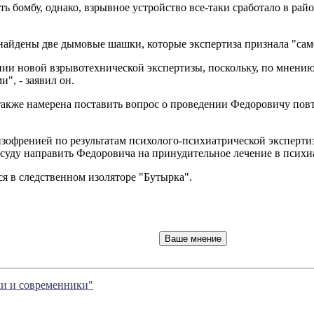
ть бомбу, однако, взрывное устройство все-таки сработало в ра
найдены две дымовые шашки, которые экспертиза признала "са
ении новой взрывотехнической экспертизы, поскольку, по мнен
", - заявил он.
также намерена поставить вопрос о проведении Федоровичу повт
френией по результатам психолого-психиатрической экспертизы
 суду направить Федоровича на принудительное лечение в психи
я в следственном изоляторе "Бутырка".
ки и современники"