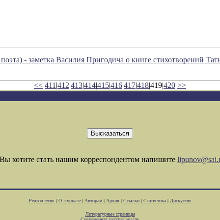
е поэта) - заметка Василия Пригодича о книге стихотворений Т
<<
411
|
412
|
413
|
414
|
415
|
416
|
417
|
418
|419|
420
>>
Вы хотите стать нашим корреспондентом напишите
lipunov@sai.
Редколлегия
|
О журнале
|
Авторам
|
Архив
|
Ссылки
|
Статистика
|
Дискуссия
Литературные страницы
Современная русская мысль