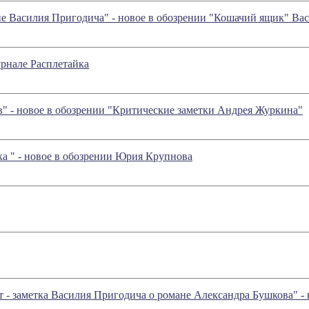
ие Василия Пригодича" - новое в обозрении "Кошачий ящик" Ва
урнале Расплетайка
в" - новое в обозрении "Критические заметки Андрея Журкина"
ка
" - новое в обозрении Юрия Крупнова
т - заметка Василия Пригодича о романе Александра Бушкова" 