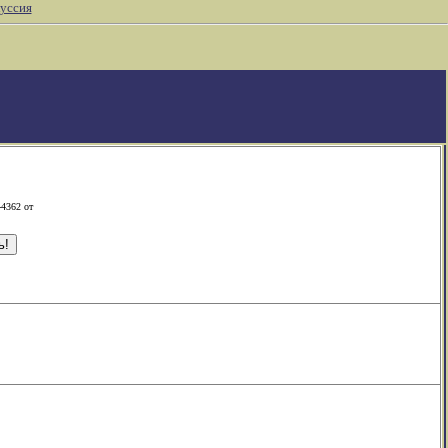
уссия
-4362 от