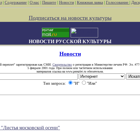
л
|
Содержание
|
О нас
|
Пишите
|
Новости
|
Книжная лавка
|
Голосование
|
Диск
Подписаться на новости культуры
НОВОСТИ РУССКОЙ КУЛЬТУРЫ
Новости
й переплет" зарегистрирован как СМИ.
Свидетельство
о регистрации в Министерстве печати РФ: Эл. #77
5 февраля 2001 года. При полном или частичном использовании
материалов ссылка на www.pereplet.ru обязательна.
Тип запроса:
"И"
"Или"
"Листья московской осени"