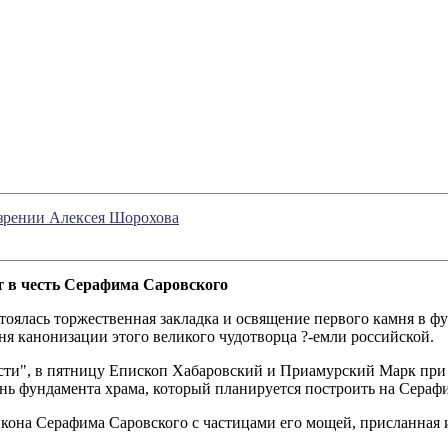
озрении Алексея Шорохова
т в честь Серафима Саровского
тоялась торжественная закладка и освящение первого камня в ф
ня канонизации этого великого чудотворца ?-емли российской.
ти", в пятницу Епископ Хабаровский и Приамурский Марк при 
ень фундамента храма, который планируется построить на Сераф
икона Серафима Саровского с частицами его мощей, присланная 