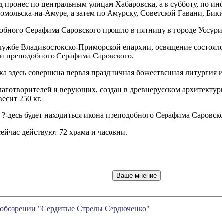
д пронес по центральным улицам Хабаровска, а в субботу, по и
омольска-на-Амуре, а затем по Амурску, Советской Гавани, Бик
обного Серафима Саровского прошло в пятницу в городе Уссури
ужбе Владивостокско-Приморской епархии, освящение состоялось
ии преподобного Серафима Саровского.
а здесь совершена первая праздничная божественная литургия и
аготворителей и верующих, создан в древнерусском архитектурн
есит 250 кг.
 ?-десь будет находиться икона преподобного Серафима Саровско
ейчас действуют 72 храма и часовни.
в обозрении "Сердитые Стрелы Сердюченко"