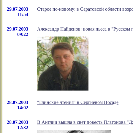
29.07.2003
Старое по-новому: в Саратовсой области воз
11:54
29.07.2003
Александр Найденов: новая пьеса в "Русском 
09:22
28.07.2003
"Глинские чтения" в Сергиевом Посаде
14:02
28.07.2003
В Англии вышла в свет повесть Платонова "
12:32