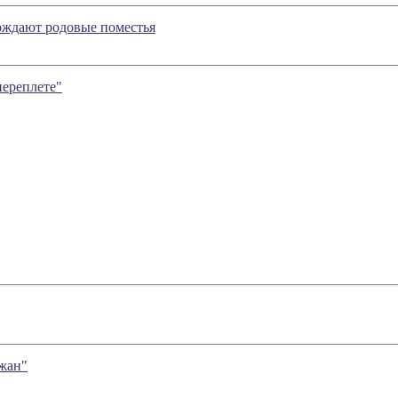
рождают родовые поместья
переплете"
Джан"