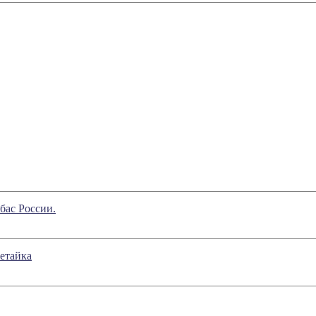
 бас России.
етайка