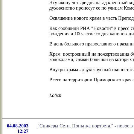
Эту икону четыре дня назад крестный хо
духовенство пронесут ее по улицам Комс
Освящение нового храма в честь Препод
Как сообщили РИА "Новости" в пресс-сл
рождения и 100-летие со дня канонизац
В день большого православного праздник
Храм, построенный на пожертвования бл
колоколами, самый большой из которых в
Внутри храма - двухъярусный иконостас.
Всего на территории Приморского края с
Lolich
04.08.2003
"Спикеры Сети. Попытка портрета." - новое 
12:27