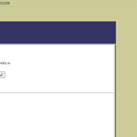
уссия
-4362 от