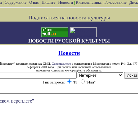
л
|
Содержание
|
О нас
|
Пишите
|
Новости
|
Книжная лавка
|
Голосование
|
Диск
Подписаться на новости культуры
НОВОСТИ РУССКОЙ КУЛЬТУРЫ
Новости
й переплет" зарегистрирован как СМИ.
Свидетельство
о регистрации в Министерстве печати РФ: Эл. #77
5 февраля 2001 года. При полном или частичном использовании
материалов ссылка на www.pereplet.ru обязательна.
Тип запроса:
"И"
"Или"
ском переплете"