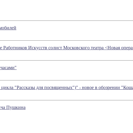
омобилей
е Работников Искусств солист Московского театра <Новая оп
 часами"
з цикла "Рассказы для посвященных")" - новое в обозрении "Ко
ича Пушкина