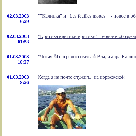
02.03.2003
""Калинка" и "Les feuilles mortes"" - новое 
16:29
02.03.2003
"Критика критики критики" - новое в обозре
01:53
01.03.2003
"Читая ╚Генералиссимуса╩ Владимира Карпова
18:37
01.03.2003
Когда я на почте служил... на норвежской
18:26