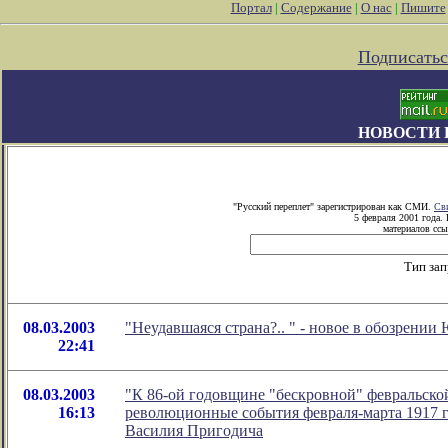
Портал
|
Содержание
|
О нас
|
Пишите
Подписатьс
НОВОСТИ 
"Русский переплет" зарегистрирован как СМИ.
Св
5 февраля 2001 года.
материалов ссы
Тип за
08.03.2003
"Неудавшаяся страна?..
" - новое в обозрении
22:41
08.03.2003
"К 86-ой годовщине "бескровной" февральск
16:13
революционные события февраля-марта 1917 
Василия Пригодича