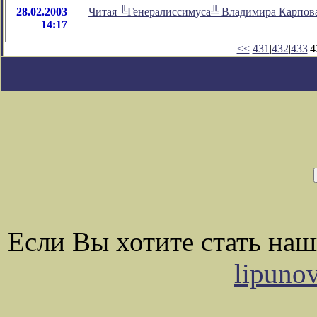
28.02.2003
Читая ╚Генералиссимуса╩ Владимира Карпов
14:17
<<
431
|
432
|
433
|4
Если Вы хотите стать на
lipuno