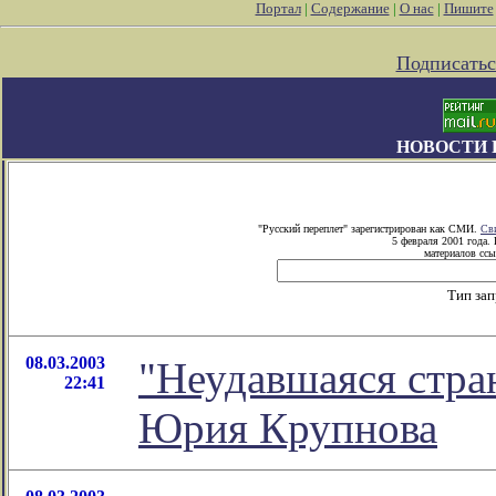
Портал
|
Содержание
|
О нас
|
Пишите
Подписатьс
НОВОСТИ 
"Русский переплет" зарегистрирован как СМИ.
Св
5 февраля 2001 года.
материалов ссы
Тип за
08.03.2003
"Неудавшаяся стра
22:41
Юрия Крупнова