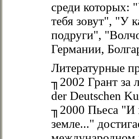
среди которых: 
тебя зовут", "У 
подруги", "Волчо
Германии, Болг
Литературные п
╖2002 Грант за л
der Deutschen Ku
╖2000 Пьеса "И 
земле..." достиг
международном к