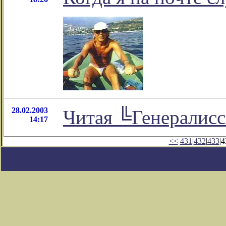
28.02.2003
Читая ╚Генералис
14:17
<<
431
|
432
|
433
|4