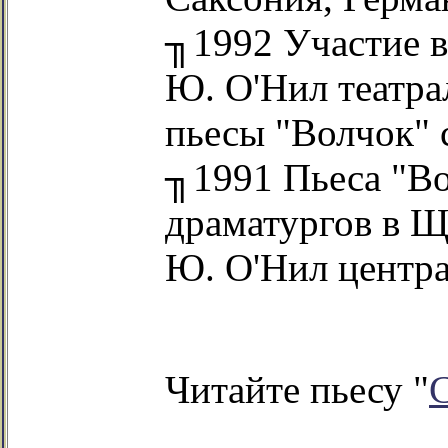
╖1992 Участие в
Ю. О'Нил театра
пьесы "Волчок" 
╖1991 Пьеса "Во
драматургов в Щ
Ю. О'Нил центра
Читайте пьесу "