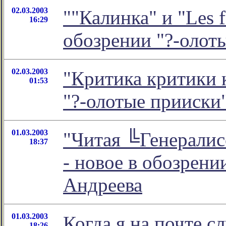
02.03.2003
""Калинка" и "Les f
16:29
обозрении "?-олот
02.03.2003
"Критика критики 
01:53
"?-олотые прииски
01.03.2003
"Читая ╚Генерали
18:37
- новое в обозрен
Андреева
01.03.2003
Когда я на почте с
18:26