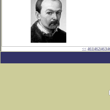
<<
461
|
462
|
463
|
4