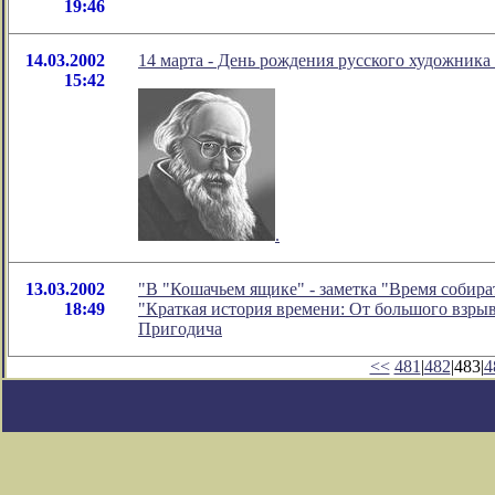
19:46
14.03.2002
14 марта - День рождения русского художника
15:42
.
13.03.2002
"В "Кошачьем ящике" - заметка "Время собира
18:49
"Краткая история времени: От большого взрыв
Пригодича
<<
481
|
482
|483|
4