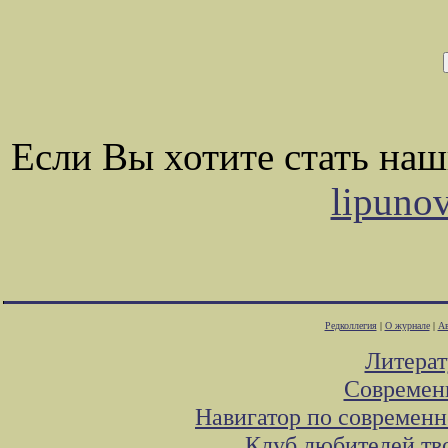
Если Вы хотите стать на
lipuno
Редколлегия
|
О журнале
|
Ав
Литера
Современ
Навигатор по современн
Клуб любителей тв