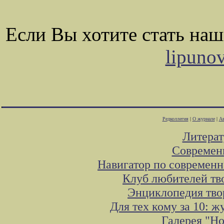
Если Вы хотите стать на
lipuno
Редколлегия
|
О журнале
|
Ав
Литера
Современ
Навигатор по современн
Клуб любителей тв
Энциклопедия тво
Для тех кому за 10: 
Галерея "Н