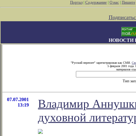
Портал
|
Содержание
|
О нас
|
Пишите
Подписатьс
НОВОСТИ 
"Русский переплет" зарегистрирован как СМИ.
Св
5 февраля 2001 года.
материалов ссы
Тип за
07.07.2001
Владимир Аннушкин
13:19
духовной литерату