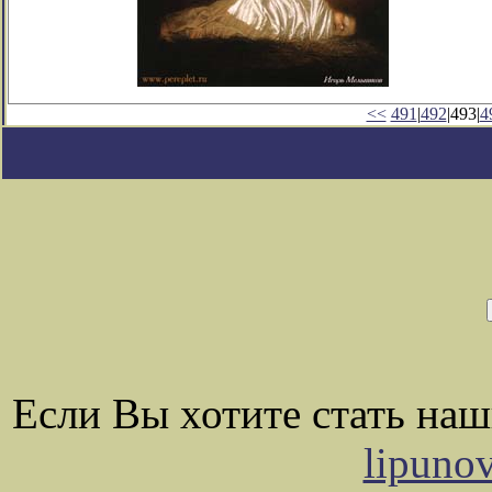
<<
491
|
492
|493|
4
Если Вы хотите стать на
lipuno