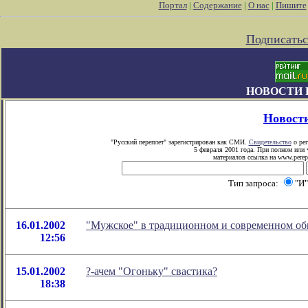
Портал
|
Содержание
|
О нас
|
Пишите
Подписатьс
НОВОСТИ 
Новост
"Русский переплет" зарегистрирован как СМИ.
Свидетельство
о рег
5 февраля 2001 года. При полном или 
материалов ссылка на www.perepl
Тип запроса:
"И
16.01.2002
"Мужское" в традиционном и современном об
12:56
15.01.2002
?-ачем "Огоньку" свастика?
18:38