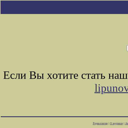
Если Вы хотите стать на
lipuno
Редколлегия
|
О журнале
|
Ав