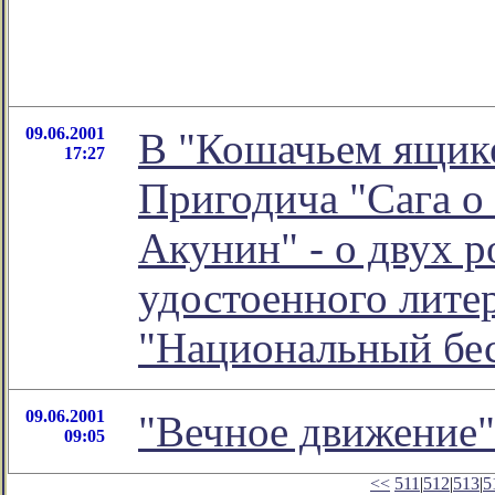
09.06.2001
В "Кошачьем ящике
17:27
Пригодича "Сага о
Акунин" - о двух 
удостоенного лите
"Национальный бес
09.06.2001
"Вечное движение
09:05
<<
511
|
512
|
513
|
5