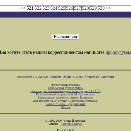
<<
521|
522
|
523
|
524
|
525
|
526
|
527
|
528
|
529
|
530
>>
Вы хотите стать нашим корреспондентом напишите
lipunov@sai.
Редколлегия
|
О журнале
|
Авторам
|
Архив
|
Ссылки
|
Статистика
|
Дискуссия
Литературные страницы
Современная русская мысль
Навигатор по современной русской литературе "О'ХАЙ!"
Клуб любителей творчества Ф.М. Достоевского
Энциклопедия творчества Андрея Платонова
Для тех кому за 10: журнал "Электронные пампасы"
Галерея "Новые Передвижники"
Пишите
© 1999, 2000 "Русский переплет"
Дизайн -
Алексей Комаров