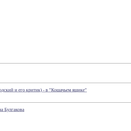
ский и его критик) - в "Кошачьем ящике"
ча Булгакова