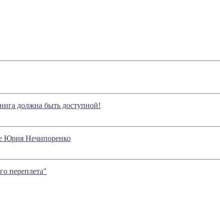
книга должна быть доступной!
ье Юрия Нечипоренко
го переплета"