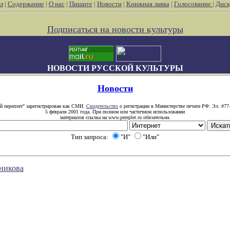
л
|
Содержание
|
О нас
|
Пишите
|
Новости
|
Книжная лавка
|
Голосование
|
Диск
Подписаться на новости культуры
НОВОСТИ РУССКОЙ КУЛЬТУРЫ
Новости
й переплет" зарегистрирован как СМИ.
Свидетельство
о регистрации в Министерстве печати РФ: Эл. #77
5 февраля 2001 года. При полном или частичном использовании
материалов ссылка на www.pereplet.ru обязательна.
Тип запроса:
"И"
"Или"
кникова