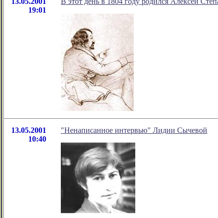
13.05.2001
В этот день в 1804 году родился Алексей Сте
19:01
13.05.2001
"Ненаписанное интервью" Лидии Сычевой
10:40