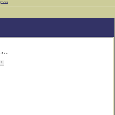
уссия
-4362 от