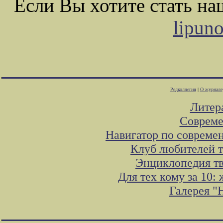
Если Вы хотите стать н
lipun
Редколлегия
|
О журнале
Литер
Совреме
Навигатор по совреме
Клуб любителей т
Энциклопедия т
Для тех кому за 10
Галерея "