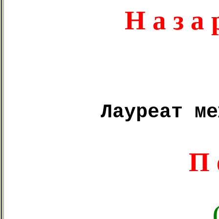
Н а з а
Лауреат ме
П 