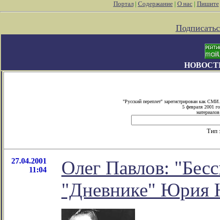
Портал
|
Содержание
|
О нас
|
Пишите
Подписатьс
НОВОСТ
"Русский переплет" зарегистрирован как СМИ
5 февраля 2001 г
материалов 
Тип 
27.04.2001
Олег Павлов: "Бес
11:04
"Дневнике" Юрия 