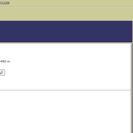
уссия
-4362 от