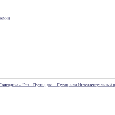
премий
ригодича - "Раз... Путин, два... Путин, или Интеллектуальный 