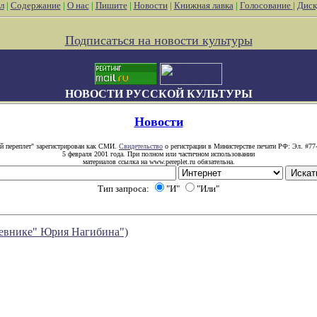
л
|
Содержание
|
О нас
|
Пишите
|
Новости
|
Книжная лавка
|
Голосование
|
Диск
Подписаться на новости культуры
НОВОСТИ РУССКОЙ КУЛЬТУРЫ
Новости
й переплет" зарегистрирован как СМИ.
Свидетельство
о регистрации в Министерстве печати РФ: Эл. #77
5 февраля 2001 года. При полном или частичном использовании
материалов ссылка на www.pereplet.ru обязательна.
Тип запроса:
"И"
"Или"
невнике" Юрия Нагибина")