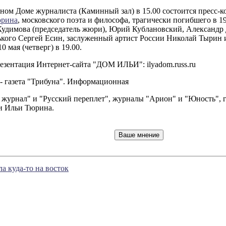
льном Доме журналиста (Каминный зал) в 15.00 состоится пресс
рина
, московского поэта и философа, трагически погибшего в 
удимова (председатель жюри), Юрий Кублановский, Александр 
ького Сергей Есин, заслуженный артист России Николай Тырин 
мая (четверг) в 19.00.
езентация Интернет-сайта "ДОМ ИЛЬИ": ilyadom.russ.ru
 газета "Трибуна". Информационная
журнал" и "Русский переплет", журналы "Арион" и "Юность", г
и Ильи Тюрина.
а куда-то на восток