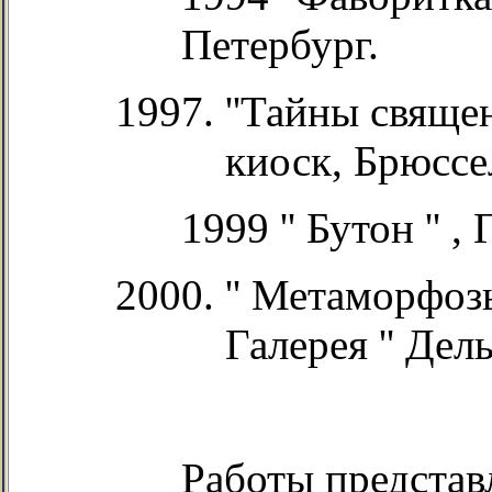
Петербург.
''Тайны свяще
киоск, Брюссе
1999 '' Бутон '' ,
'' Метаморфозы
Галерея '' Дель
Работы представ