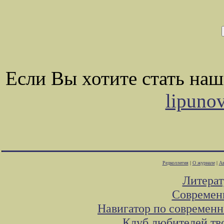
Если Вы хотите стать на
lipuno
Редколлегия
|
О журнале
|
Ав
Литера
Современ
Навигатор по современн
Клуб любителей тв