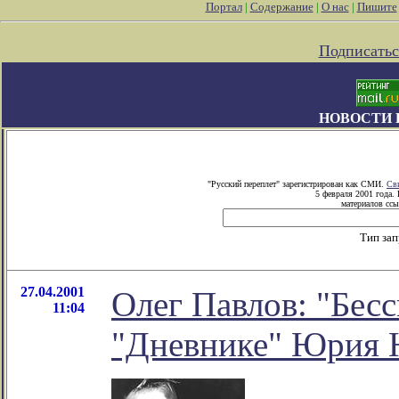
Портал
|
Содержание
|
О нас
|
Пишите
Подписатьс
НОВОСТИ 
"Русский переплет" зарегистрирован как СМИ.
Св
5 февраля 2001 года.
материалов ссы
Тип за
27.04.2001
Олег Павлов: "Бес
11:04
"Дневнике" Юрия 