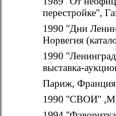
1989 ''От неофиц
перестройке'', Г
1990 ''Дни Ленин
Норвегия (катало
1990 ''Ленинград
выставка-аукцион
Париж, Франция. 
1990 ''СВОИ'' ,
1994 ''Фаворитка