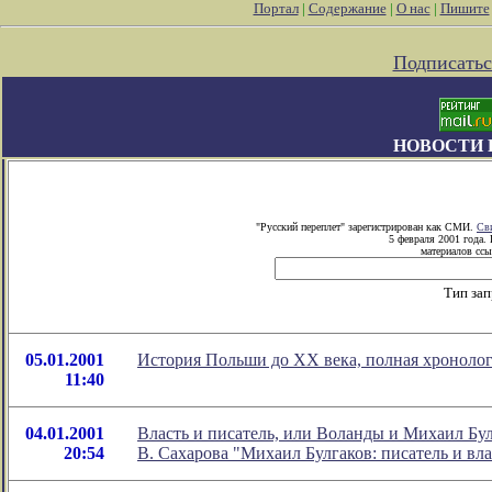
Портал
|
Содержание
|
О нас
|
Пишите
Подписатьс
НОВОСТИ 
"Русский переплет" зарегистрирован как СМИ.
Св
5 февраля 2001 года.
материалов ссы
Тип за
05.01.2001
История Польши до XX века, полная хроноло
11:40
04.01.2001
Власть и писатель, или Воланды и Михаил Бул
20:54
В. Сахарова "Михаил Булгаков: писатель и в