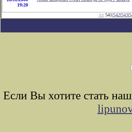
19:20
<<
541|
542
|
543
|
5
Если Вы хотите стать на
lipuno