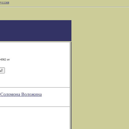
уссия
-4362 от
и Соломона Воложина