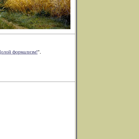
Долой формализм!
".