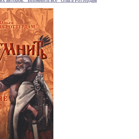
х авторов: "Впомнить всё" Ольга Роттердам