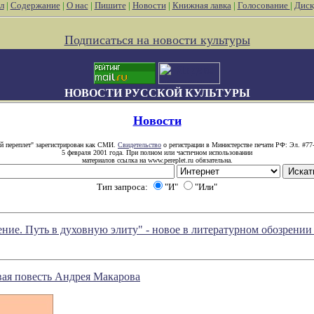
л
|
Содержание
|
О нас
|
Пишите
|
Новости
|
Книжная лавка
|
Голосование
|
Диск
Подписаться на новости культуры
НОВОСТИ РУССКОЙ КУЛЬТУРЫ
Новости
й переплет" зарегистрирован как СМИ.
Свидетельство
о регистрации в Министерстве печати РФ: Эл. #77
5 февраля 2001 года. При полном или частичном использовании
материалов ссылка на www.pereplet.ru обязательна.
Тип запроса:
"И"
"Или"
ние. Путь в духовную элиту" - новое в литературном обозрени
вая повесть Андрея Макарова