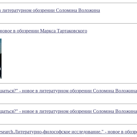
 в литературном обозрении Соломона Воложина
 новое в обозрении Маркса Тартаковского
ощаться?" - новое в литературном обозрении Соломона Воложина
ощаться?" - новое в литературном обозрении Соломона Воложина
search.Литературно-философское исследование." - новое в обоз