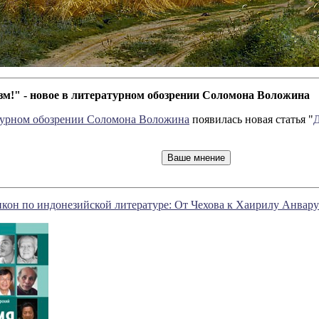
м!" - новое в литературном обозрении Соломона Воложина
турном обозрении Соломона Воложина
появилась новая статья "
кон по индонезийской литературе: От Чехова к Хаирилу Анвару