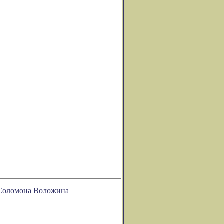
и Соломона Воложина