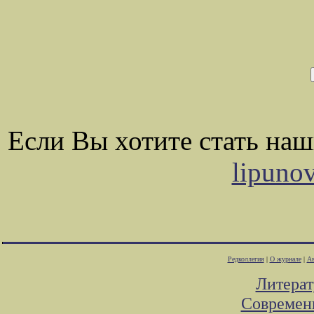
Если Вы хотите стать на
lipuno
Редколлегия
|
О журнале
|
Ав
Литера
Современ