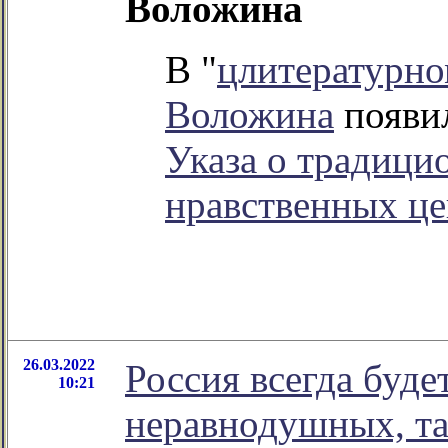
Воложина
В "
цлитературно
Воложина
появил
Указа о традици
нравственных це
26.03.2022
Россия всегда буде
10:21
неравнодушных, та