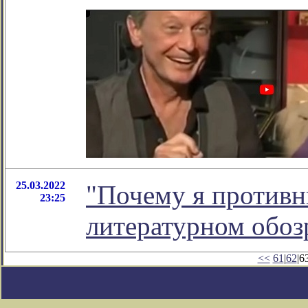
25.03.2022
"Почему я противны
23:25
литературном обо
<<
61
|
62
|63