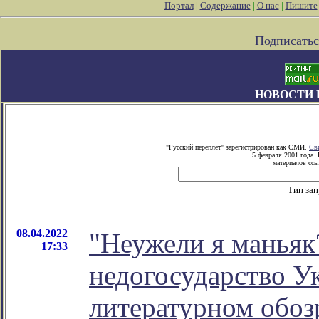
Портал
|
Содержание
|
О нас
|
Пишите
Подписатьс
НОВОСТИ 
"Русский переплет" зарегистрирован как СМИ.
Св
5 февраля 2001 года.
материалов ссы
Тип за
08.04.2022
"Неужели я маньяк
17:33
недогосударство Ук
литературном обо