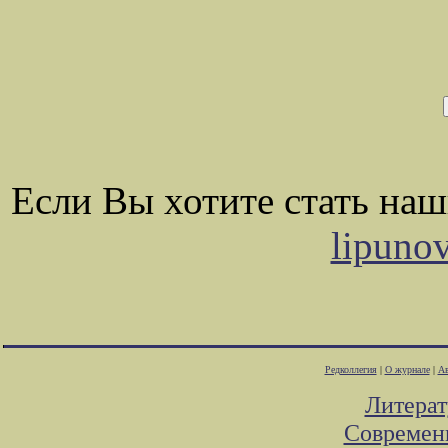
Если Вы хотите стать на
lipuno
Редколлегия
|
О журнале
|
Ав
Литера
Современ