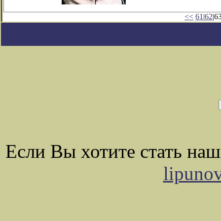
<<
61
|
62
|63
Если Вы хотите стать на
lipuno