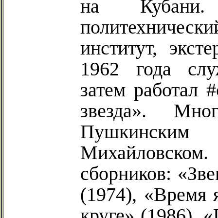
на Кубани.
политехническ
институт, экст
1962 года слу
затем
работал #
звезда».
Много
Пушкинским 
Михайловс
сборников: «Зве
(1974), «Время 
круге» (1986), 