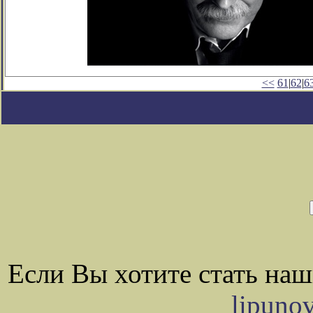
<<
61
|
62
|
6
Если Вы хотите стать на
lipuno