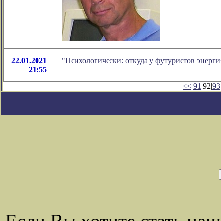
22.01.2021
"Психологически: откуда у футуристов энерг
21:55
<<
91
|92|
93
Если Вы хотите стать на