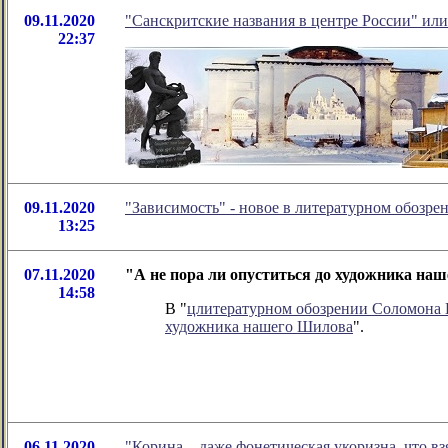
09.11.2020
"Санскритские названия в центре России" или.
22:37
09.11.2020
"Зависимость" - новое в литературном обозр
13:25
07.11.2020
"А не пора ли опуститься до художника на
14:58
В "
цлитературном обозрении Соломона
художника нашего Шилова
".
06.11.2020
"Корина – даже фонетическая укоризна, что вз