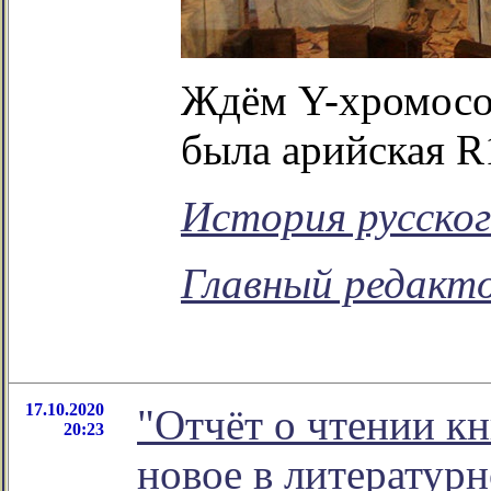
Ждём Y-хромосом
была арийская R
История русског
Главный редакто
17.10.2020
"Отчёт о чтении кн
20:23
новое в литератур