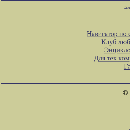
Редк
Навигатор по 
Клуб люб
Энцикло
Для тех ком
Г
© 