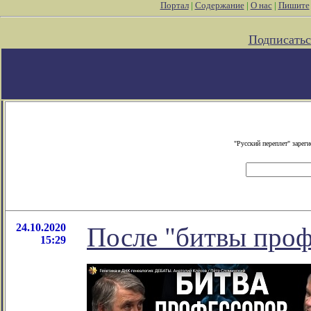
Портал
|
Содержание
|
О нас
|
Пишите
Подписатьс
"Русский переплет" заре
24.10.2020
После "битвы проф
15:29