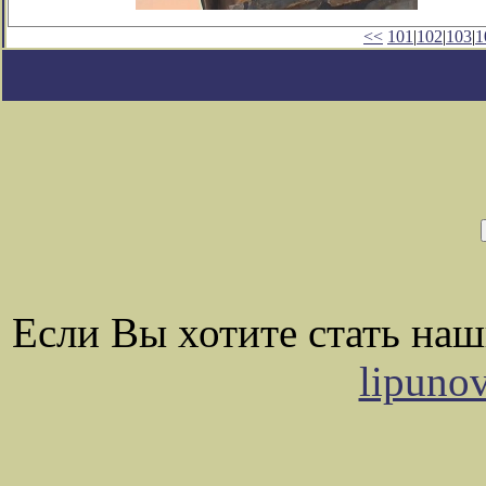
<<
101
|
102
|
103
|
1
Если Вы хотите стать на
lipuno