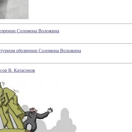
обозрении Соломона Воложина
ературном обозрении Соломона Воложина
сор В. Катасонов