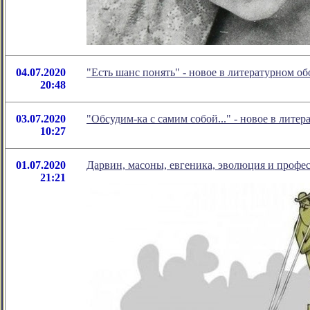
04.07.2020
"Есть шанс понять" - новое в литературном 
20:48
03.07.2020
"Обсудим-ка с самим собой..." - новое в лит
10:27
01.07.2020
Дарвин, масоны, евгеника, эволюция и профес
21:21