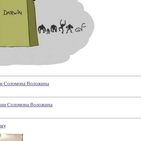
нии Соломона Воложина
ении Соломона Воложина
ику