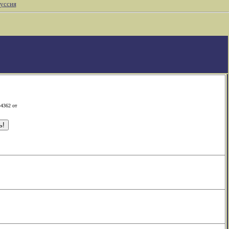
уссия
-4362 от