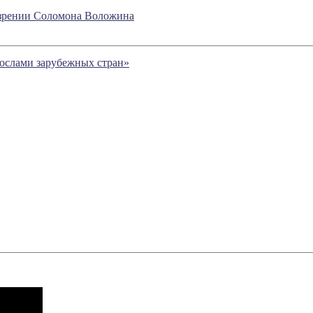
бозрении Соломона Воложина
послами зарубежных стран»