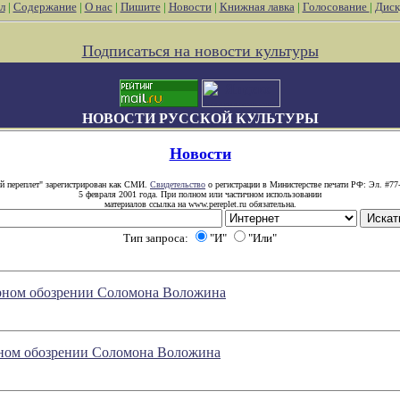
л
|
Содержание
|
О нас
|
Пишите
|
Новости
|
Книжная лавка
|
Голосование
|
Диск
Подписаться на новости культуры
НОВОСТИ РУССКОЙ КУЛЬТУРЫ
Новости
й переплет" зарегистрирован как СМИ.
Свидетельство
о регистрации в Министерстве печати РФ: Эл. #77
5 февраля 2001 года. При полном или частичном использовании
материалов ссылка на www.pereplet.ru обязательна.
Тип запроса:
"И"
"Или"
турном обозрении Соломона Воложина
урном обозрении Соломона Воложина