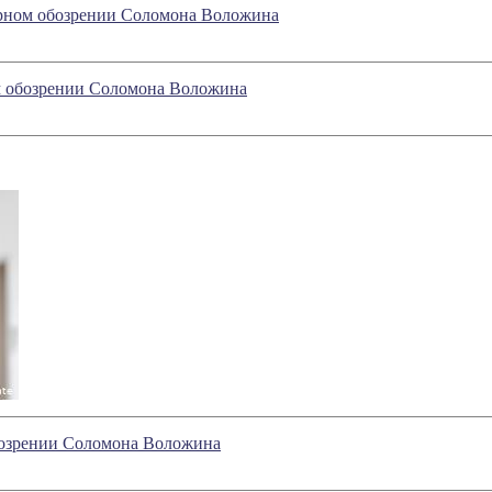
турном обозрении Соломона Воложина
ом обозрении Соломона Воложина
обозрении Соломона Воложина