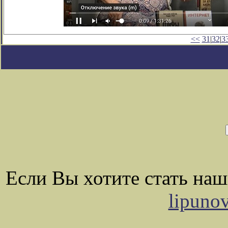
<<
31
|
32
|
3
Если Вы хотите стать на
lipuno