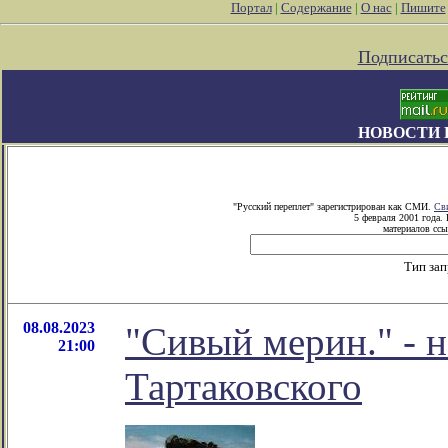
Портал
|
Содержание
|
О нас
|
Пишите
Подписатьс
НОВОСТИ 
"Русский переплет" зарегистрирован как СМИ.
Св
5 февраля 2001 года.
материалов ссы
Тип за
08.08.2023
"Сивый мерин." - 
21:00
Тартаковского