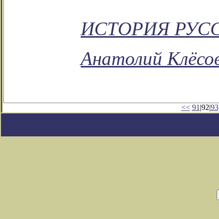
ИСТОРИЯ РУС
Анатолий Клёсо
<<
91
|92|
93