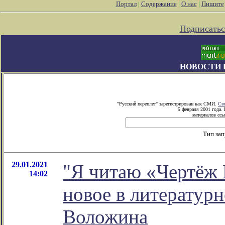
Портал
|
Содержание
|
О нас
|
Пишите
Подписатьс
НОВОСТИ 
"Русский переплет" зарегистрирован как СМИ.
Св
5 февраля 2001 года.
материалов ссы
Тип за
29.01.2021
"Я читаю «Чертёж 
14:02
новое в литератур
Воложина