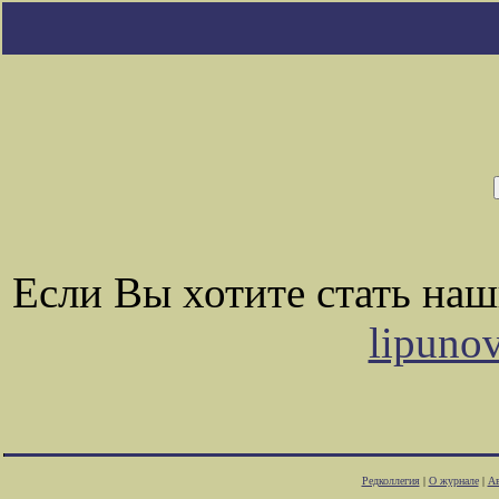
Если Вы хотите стать на
lipuno
Редколлегия
|
О журнале
|
Ав