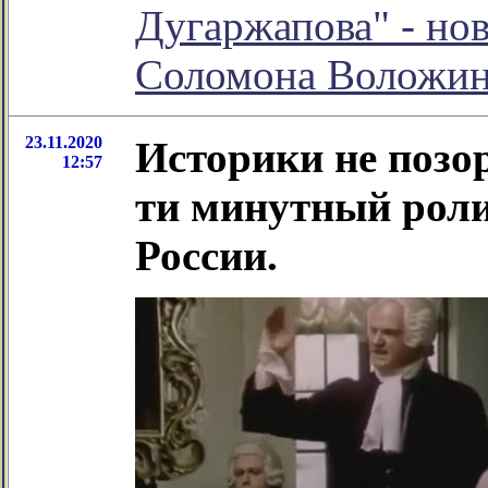
Дугаржапова" - но
Соломона Воложи
23.11.2020
Историки не позор
12:57
ти минутный роли
России.