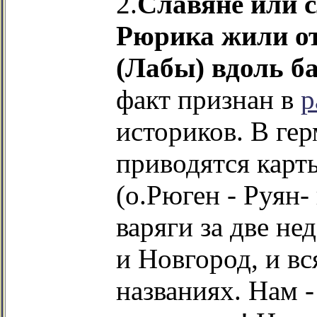
2.
Славяне или с
Рюрика жили от
(Лабы) вдоль б
факт признан в
р
историков. В ге
приводятся карты
(о.Рюген - Руян-
варяги за две не
и Новгород, и вс
названиях. Нам 