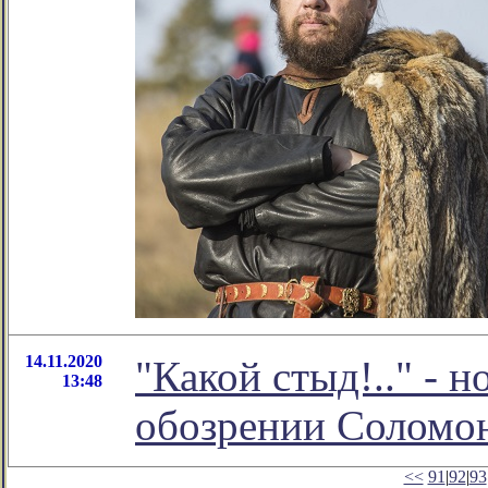
14.11.2020
"Какой стыд!.." - 
13:48
обозрении Соломо
<<
91
|
92
|
93