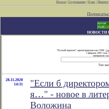
Портал
|
Содержание
|
О нас
|
Пишите
Подписатьс
НОВОСТИ 
"Русский переплет" зарегистрирован как СМИ.
Св
5 февраля 2001 года.
материалов ссы
Тип за
28.11.2020
"Если б директоро
14:31
я…" - новое в лит
Воложина