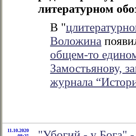
литературном об
В "
цлитературно
Воложина
появил
общем-то един
Замостьянову, з
журнала “Истор
11.10.2020
"Убогий - у Бога" 
08:25