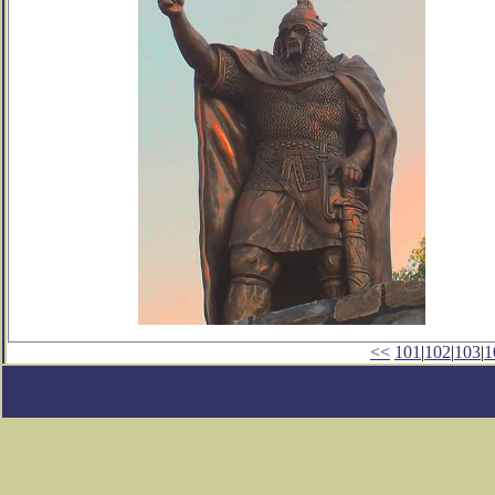
<<
101
|
102
|
103
|
1