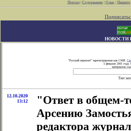
Портал
|
Содержание
|
О нас
|
Пишите
Подписатьс
НОВОСТИ 
"Русский переплет" зарегистрирован как СМИ.
Св
5 февраля 2001 года.
материалов ссы
Тип за
12.10.2020
"Ответ в общем-
13:12
Арсению Замостья
редактора журнал