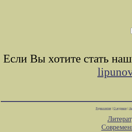
Если Вы хотите стать на
lipuno
Редколлегия
|
О журнале
|
Ав
Литера
Современ