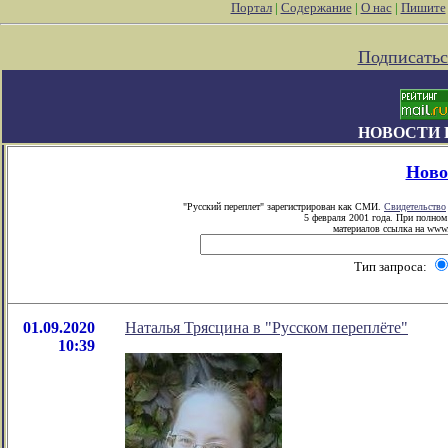
Портал
|
Содержание
|
О нас
|
Пишите
Подписатьс
НОВОСТИ 
Ново
"Русский переплет" зарегистрирован как СМИ.
Свидетельство
5 февраля 2001 года. При полном
материалов ссылка на www.p
Тип запроса:
01.09.2020
Наталья Трясцина в "Русском переплёте"
10:39