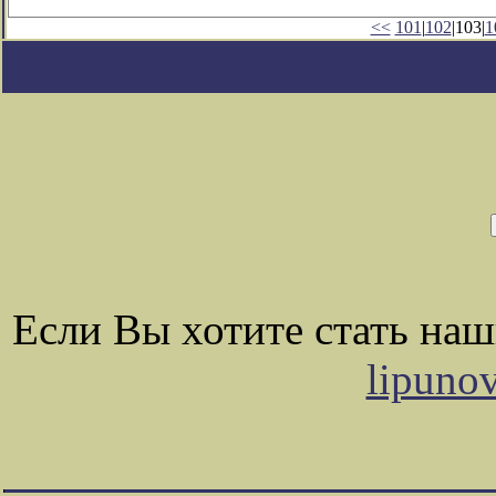
<<
101
|
102
|103|
1
Если Вы хотите стать на
lipuno