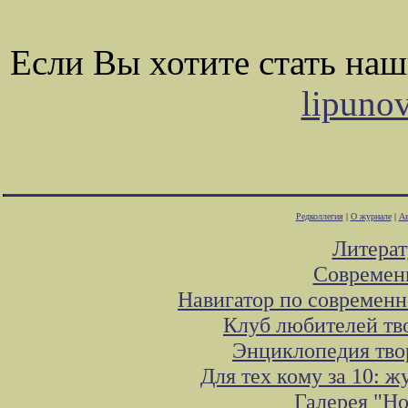
Если Вы хотите стать на
lipuno
Редколлегия
|
О журнале
|
Ав
Литера
Современ
Навигатор по современн
Клуб любителей тв
Энциклопедия тво
Для тех кому за 10: 
Галерея "Н