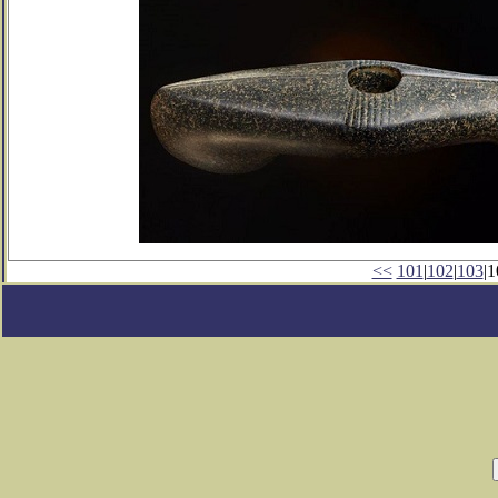
<<
101
|
102
|
103
|1