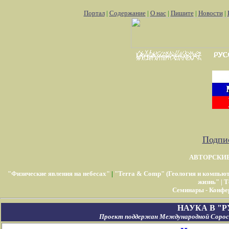
Портал
|
Содержание
|
О нас
|
Пишите
|
Новости
|
Подпис
АВТОРСКИ
"Физические явления на небесах"
|
"Terra & Comp" (Геология и компью
жизнь"
|
Т
Семинары - Конфе
НАУКА В "
Проект поддержан Международной Соросо